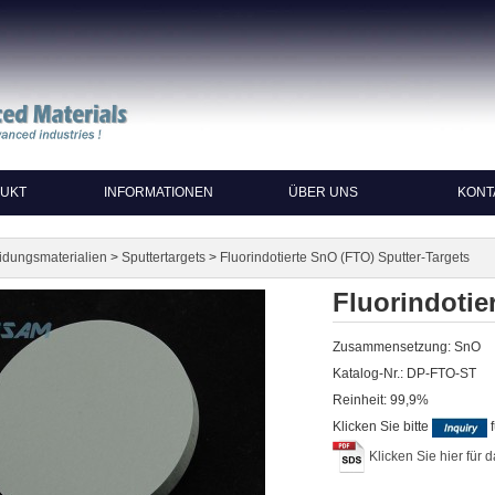
UKT
INFORMATIONEN
ÜBER UNS
KONT
>
>
idungsmaterialien
Sputtertargets
Fluorindotierte SnO (FTO) Sputter-Targets
Fluorindotie
Zusammensetzung: SnO
Katalog-Nr.: DP-FTO-ST
Reinheit: 99,9%
Klicken Sie bitte
f
Klicken Sie hier fü