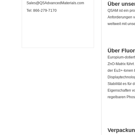
Über unser
Sales@QSAdvancedMaterials.com
QSAM ist ein pro
Tel: 866-279-7170
Anforderungen vo
weltweit mit un
Über Fluor
Europium-dotiert
ZnO-Matrix führt
der Eu3+-Ionen b
Displaytechnolo
Stabilität es fü
Eigenschaften v
regelbaren Phos
Verpackung