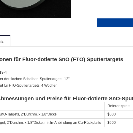
ls
ionen für Fluor-dotierte SnO (FTO) Sputtertargets
19-4
r der flachen Scheiben-Sputtertargets: 12"
eit für FTO-Sputtertargets: 4 Wochen
bmessungen und Preise für Fluor-dotierte SnO-Sput
Referenzpreis
 SnO-Targets, 2"Durchm. x 1/8"Dicke
$500
get, 2"Durchm. x 1/8"Dicke, mit In-Anbindung an Cu-Rückplatte
$600