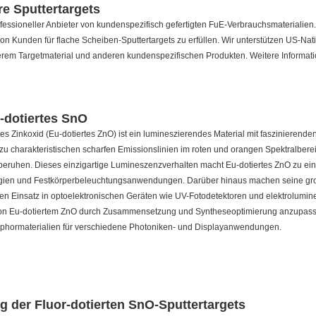
e Sputtertargets
fessioneller Anbieter von kundenspezifisch gefertigten FuE-Verbrauchsmaterialien.
n Kunden für flache Scheiben-Sputtertargets zu erfüllen. Wir unterstützen US-Na
serem Targetmaterial und anderen kundenspezifischen Produkten. Weitere Informat
-dotiertes SnO
es Zinkoxid (Eu-dotiertes ZnO) ist ein lumineszierendes Material mit faszinierend
 zu charakteristischen scharfen Emissionslinien im roten und orangen Spektralbere
eruhen. Dieses einzigartige Lumineszenzverhalten macht Eu-dotiertes ZnO zu einem
gien und Festkörperbeleuchtungsanwendungen. Darüber hinaus machen seine gro
r den Einsatz in optoelektronischen Geräten wie UV-Fotodetektoren und elektrolumi
on Eu-dotiertem ZnO durch Zusammensetzung und Syntheseoptimierung anzupassen
phormaterialien für verschiedene Photoniken- und Displayanwendungen.
 der Fluor-dotierten SnO-Sputtertargets