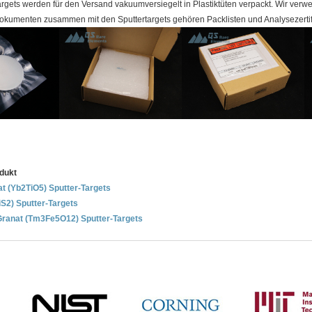
rgets werden für den Versand vakuumversiegelt in Plastiktüten verpackt. Wir ve
umenten zusammen mit den Sputtertargets gehören Packlisten und Analysezertif
dukt
at (Yb2TiO5) Sputter-Targets
TiS2) Sputter-Targets
Granat (Tm3Fe5O12) Sputter-Targets