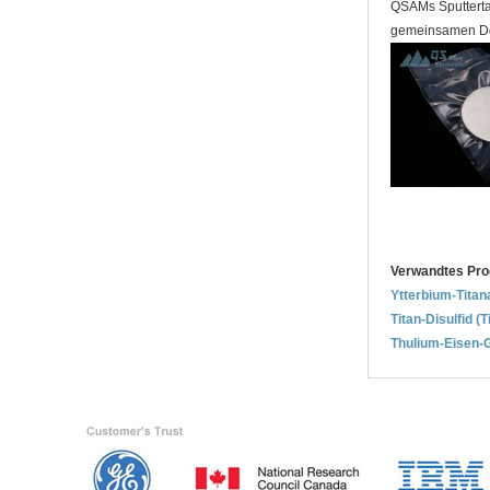
QSAMs Sputterta
gemeinsamen Dok
Verwandtes Pro
Ytterbium-Titan
Titan-Disulfid (
Thulium-Eisen-