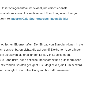
 Unser Anlagenaufbau ist flexibel, um verschiedenste
tionallabore sowie Universitäten und Forschungseinrichtungen
ionen zu
anderen Oxid-Sputtertargets finden Sie hier
en optischen Eigenschaften. Der Einbau von Europium-Ionen in die
ich des sichtbaren Lichts, die auf den 4f-Elektronen-Übergängen
 attraktiven Material für den Einsatz in Leuchtdioden,
ße Bandlücke, hohe optische Transparenz und gute thermische
neszierenden Geräten geeignet. Die Möglichkeit, die Lumineszenz-
, ermöglicht die Entwicklung von hocheffizienten und