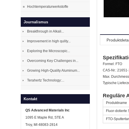
Hochtemperaturwerkstoffe
Journalismus
Breakthrough in Alkali...
Produktdetai
Improvement in high qulity...
Exploring the Microscopic...
Spezifikat
Overcoming Key Challenges in...
Formel: FTO
CAS-Nr.: 21651-
Growing High-Quality Aluminum...
Max. Durchmesse
Terahertz Technology:...
Typische Lieferz
Reguläre A
Kontakt
Produktname
QS Advanced Materials Inc
Fluor-dotierte
1095 E Maple Rd, STE A
FTO-Sputtertar
Troy, MI 48083-2814