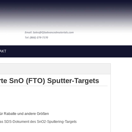
AKT
rte SnO (FTO) Sputter-Targets
ür Rabatte und andere Größen
r das SDS-Dokument des SnO2-Sputtering-Targets