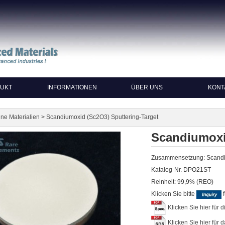
UKT
INFORMATIONEN
ÜBER UNS
KONT
>
ne Materialien
Scandiumoxid (Sc2O3) Sputtering-Target
Scandiumoxi
Zusammensetzung: Scandi
Katalog-Nr. DPO21ST
Reinheit: 99,9% (REO)
Klicken Sie bitte
f
Klicken Sie hier für 
Klicken Sie hier fü