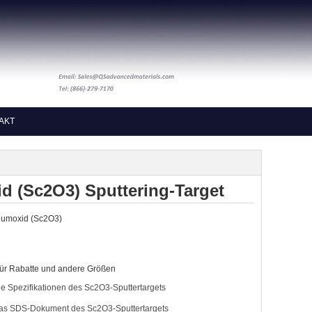
AKT
d (Sc2O3) Sputtering-Target
umoxid (Sc2O3)
ür Rabatte und andere Größen
die Spezifikationen des Sc2O3-Sputtertargets
r das SDS-Dokument des Sc2O3-Sputtertargets