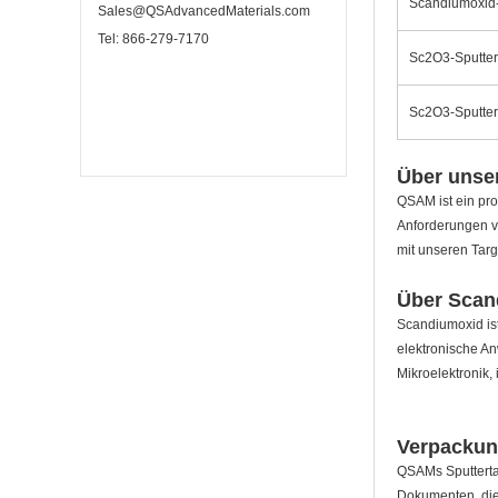
Scandiumoxid-S
Sales@QSAdvancedMaterials.com
Tel: 866-279-7170
Sc2O3-Sputter
Sc2O3-Sputter
Über unser
QSAM ist ein pro
Anforderungen vo
mit unseren Targ
Über Scan
Scandiumoxid ist
elektronische An
Mikroelektronik,
Verpackun
QSAMs Sputterta
Dokumenten, die 