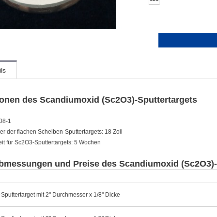
ls
ionen des Scandiumoxid (Sc2O3)-Sputtertargets
08-1
 der flachen Scheiben-Sputtertargets: 18 Zoll
eit für Sc2O3-Sputtertargets: 5 Wochen
bmessungen und Preise des Scandiumoxid (Sc2O3)-
puttertarget mit 2" Durchmesser x 1/8" Dicke