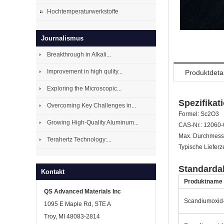
Hochtemperaturwerkstoffe
Journalismus
Breakthrough in Alkali...
Improvement in high qulity...
Produktdetai
Exploring the Microscopic...
Spezifikat
Overcoming Key Challenges in...
Formel: Sc2O3
Growing High-Quality Aluminum...
CAS-Nr.: 12060-
Max. Durchmesser
Terahertz Technology:...
Typische Lieferz
Standarda
Kontakt
Produktname
QS Advanced Materials Inc
Scandiumoxid-S
1095 E Maple Rd, STE A
Troy, MI 48083-2814