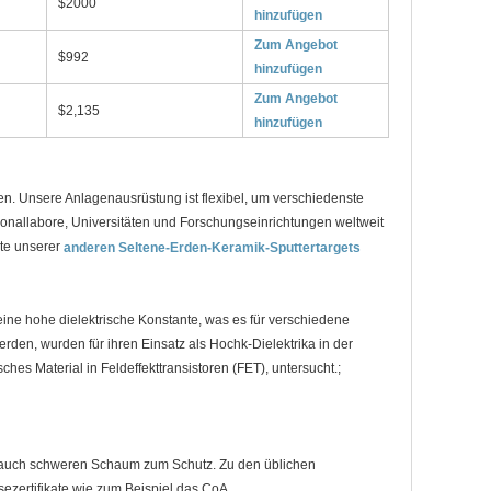
$2000
hinzufügen
Zum Angebot
$992
hinzufügen
Zum Angebot
$2,135
hinzufügen
en. Unsere Anlagenausrüstung ist flexibel, um verschiedenste
ionallabore, Universitäten und Forschungseinrichtungen weltweit
ste unserer
anderen Seltene-Erden-Keramik-Sputtertargets
 eine hohe dielektrische Konstante, was es für verschiedene
den, wurden für ihren Einsatz als Hochk-Dielektrika in der
hes Material in Feldeffekttransistoren (FET), untersucht.;
n auch schweren Schaum zum Schutz. Zu den üblichen
ezertifikate wie zum Beispiel das CoA