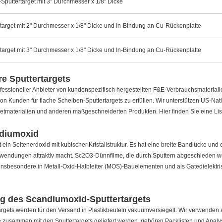
puttertarget mit 3" Durchmesser x 1/8" Dicke
target mit 2" Durchmesser x 1/8" Dicke und In-Bindung an Cu-Rückenplatte
target mit 3" Durchmesser x 1/8" Dicke und In-Bindung an Cu-Rückenplatte
e Sputtertargets
fessioneller Anbieter von kundenspezifisch hergestellten F&E-Verbrauchsmateriali
n Kunden für flache Scheiben-Sputtertargets zu erfüllen. Wir unterstützen US-Nat
etmaterialien und anderen maßgeschneiderten Produkten. Hier finden Sie eine Li
diumoxid
 ein Seltenerdoxid mit kubischer Kristallstruktur. Es hat eine breite Bandlücke und
wendungen attraktiv macht. Sc2O3-Dünnfilme, die durch Sputtern abgeschieden wer
 insbesondere in Metall-Oxid-Halbleiter (MOS)-Bauelementen und als Gatedielektrisc
g des Scandiumoxid-Sputtertargets
rgets werden für den Versand in Plastikbeuteln vakuumversiegelt. Wir verwende
zusammen mit den Sputtertargets geliefert werden, gehören Packlisten und Analys