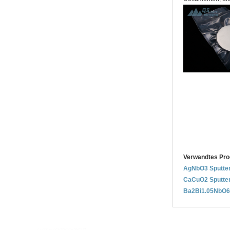
Verwandtes Pro
AgNbO3 Sputter
CaCuO2 Sputter
Ba2Bi1.05NbO6 