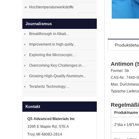
Hochtemperaturwerkstoffe
Journalismus
Breakthrough in Alkali...
Improvement in high qulity...
Produktdetai
Exploring the Microscopic...
Antimon (S
Overcoming Key Challenges in...
Formel: Sb
Growing High-Quality Aluminum...
CAS-Nr.: 7440-3
Max. Durchmesse
Terahertz Technology:...
Typische Lieferz
Regelmäßi
Kontakt
Produktname
QS Advanced Materials Inc
2"dia x 1/8"t A
1095 E Maple Rd, STE A
Troy, MI 48083-2814