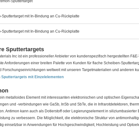
ntimon-Sputtertarget
Sb-Sputtertarget mit In-Bindung an Cu-Rückplatte
Sb-Sputtertarget mit In-Bindung an Cu-Rückplatte
e Sputtertargets
rials Inc ist ein professioneller Anbieter von kundenspezifisch hergestellten F&E-
e Anforderungen einer breiten Palette von Kunden für flache Scheiben-Sputtertarg
d Forschungseinrichtungen weltweit mit unseren Targetmaterialien und anderen kun
 Sputtertargets mit Einzelelementen
mon
 ein metalloides Element mit interessanten elektronischen und optischen Eigensch
rungen und -verbindungen wie GaSb, InSb und SbTe, die in Infrarotdetektoren, th
. Antimon kann auch als Dotierstoff oder Legierungselement in siliziumbasierter
istung zu verbessern. Die Möglichkeit, die elektronische Struktur von antimonhal
itig einsetzbar in Anwendungen für Hochgeschwindigkeit, Hochleistung und Optoele