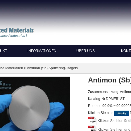
UKT
INFORMATIONEN
ÜBER UNS
KONT
>
ne Materialien
Antimon (Sb) Sputtering-Targets
Antimon (Sb)
Zusammensetzung: Antim
Katalog-Nr.DPME51ST
Reinheit:99.9% ~ 99.999
Klicken Sie bitte
f
Klicken Sie hier für 
Klicken Sie hier für