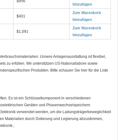
$956
hinzufügen
Zum Warenkorb
$401
hinzufügen
Zum Warenkorb
$1,091
hinzufügen
Verbrauchsmaterialien. Unsere Anlagenausstattung ist flexibel,
ets zu erfüllen. Wir unterstützen US-Nationallabore sowie
denspezifischen Produkten. Bitte schauen Sie hier für die Liste
aften. Es ist ein Schlüsselkomponent in verschiedenen
ermoelektrischen Geräten und Phasenwechselspeichern
 Elektronik verwendet werden, um die Ladungsträgerbeweglichkeit
tigen Materialien durch Dotierung und Legierung abzustimmen,
ktronik.;