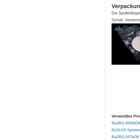
Verpackun
Die Sputtertarg
Schutz. Gemeinsa
Verwandtes Pro
Ba2Bi1.05NbO6 
DyScO3 Sputter
Ba2Bi1.05TaO6 