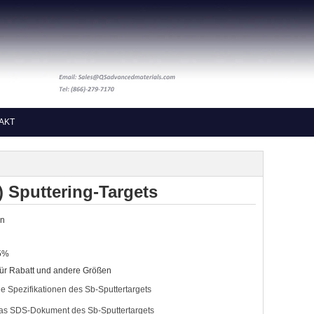
AKT
 Sputtering-Targets
on
95%
ür Rabatt und andere Größen
die Spezifikationen des Sb-Sputtertargets
 das SDS-Dokument des Sb-Sputtertargets