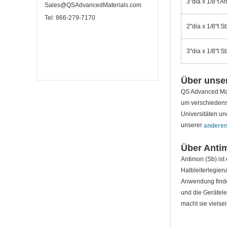
3"dia x 1/8"t A
Sales@QSAdvancedMaterials.com
Tel: 866-279-7170
2"dia x 1/8"t 
3"dia x 1/8"t 
Über unser
QS Advanced Mate
um verschiedenst
Universitäten un
unserer
anderen
Über Anti
Antimon (Sb) ist
Halbleiterlegie
Anwendung finden
und die Gerätele
macht sie vielse