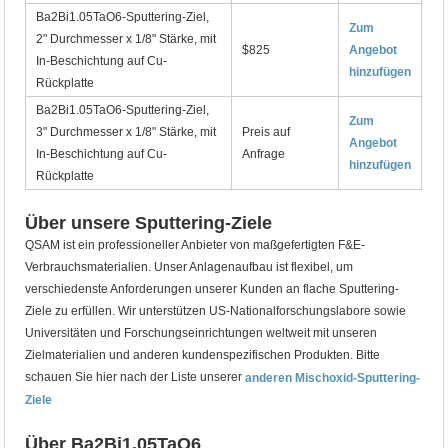
Ba2Bi1.05TaO6-Sputtering-Ziel,
Zum
2" Durchmesser x 1/8" Stärke, mit
$825
Angebot
In-Beschichtung auf Cu-
hinzufügen
Rückplatte
Ba2Bi1.05TaO6-Sputtering-Ziel,
Zum
3" Durchmesser x 1/8" Stärke, mit
Preis auf
Angebot
In-Beschichtung auf Cu-
Anfrage
hinzufügen
Rückplatte
Über unsere Sputtering-Ziele
QSAM ist ein professioneller Anbieter von maßgefertigten F&E-
Verbrauchsmaterialien. Unser Anlagenaufbau ist flexibel, um
verschiedenste Anforderungen unserer Kunden an flache Sputtering-
Ziele zu erfüllen. Wir unterstützen US-Nationalforschungslabore sowie
Universitäten und Forschungseinrichtungen weltweit mit unseren
Zielmaterialien und anderen kundenspezifischen Produkten. Bitte
schauen Sie hier nach der Liste unserer
anderen Mischoxid-Sputtering-
Ziele
Über Ba2Bi1.05TaO6