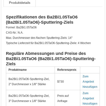
Produktdetails
Spezifikationen des Ba2Bi1.05TaO6
(Ba2Bi1.05TaO6)-Sputtering-Ziels
Formel: Ba2Bi1.05TaO6
CAS-Nr.: N.A.
Max. Durchmesser des flachen Sputtering-Ziels: 14"
Typische Lieferzeit für Ba2Bi1.05TaO6-Sputtering-Ziele: 4 Wochen
Reguläre Abmessungen und Preise des
Ba2Bi1.05TaO6 (Ba2Bi1.05TaO6)-Sputtering-
Ziels
Produktname
Referenzpreis
Zum
Ba2Bi1.05TaO6-Sputtering-Ziel,
$730
Angebot
2" Durchmesser x 1/8" Stärke
hinzufügen
Zum
Ba2Bi1.05TaO6-Sputtering-Ziel,
Preis auf
Angebot
3" Durchmesser x 1/8" Stärke
Anfrage
hinzufügen