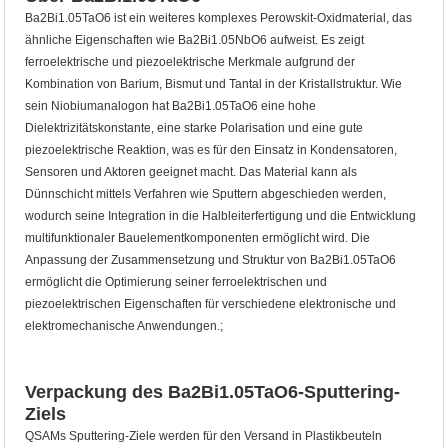
Ba2Bi1.05TaO6 ist ein weiteres komplexes Perowskit-Oxidmaterial, das
ähnliche Eigenschaften wie Ba2Bi1.05NbO6 aufweist. Es zeigt
ferroelektrische und piezoelektrische Merkmale aufgrund der
Kombination von Barium, Bismut und Tantal in der Kristallstruktur. Wie
sein Niobiumanalogon hat Ba2Bi1.05TaO6 eine hohe
Dielektrizitätskonstante, eine starke Polarisation und eine gute
piezoelektrische Reaktion, was es für den Einsatz in Kondensatoren,
Sensoren und Aktoren geeignet macht. Das Material kann als
Dünnschicht mittels Verfahren wie Sputtern abgeschieden werden,
wodurch seine Integration in die Halbleiterfertigung und die Entwicklung
multifunktionaler Bauelementkomponenten ermöglicht wird. Die
Anpassung der Zusammensetzung und Struktur von Ba2Bi1.05TaO6
ermöglicht die Optimierung seiner ferroelektrischen und
piezoelektrischen Eigenschaften für verschiedene elektronische und
elektromechanische Anwendungen.;
Verpackung des Ba2Bi1.05TaO6-Sputtering-
Ziels
QSAMs Sputtering-Ziele werden für den Versand in Plastikbeuteln