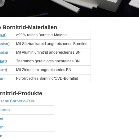
 Bornitrid-Materialien
)
>99% reines Bornitrid-Material
att
)
Mit Siliziumkarbid angereichertes Bornitrid
blatt
)
Mit Aluminiumnitrid angereichertes BN
blatt
)
Thermisch gereinigtes hochreines BN
latt
)
Mit Zirkonium angereichertes BN
latt
)
Pyrolytisches Bornitrid/CVD-Bornitrid
tt
nitrid-Produkte
sche Bornitrid-Teile
atoren
ten
en
be