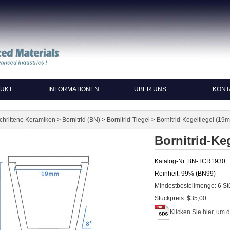
UKT
INFORMATIONEN
ÜBER UNS
KONT
>
>
>
chrittene Keramiken
Bornitrid (BN)
Bornitrid-Tiegel
Bornitrid-Kegeltiegel (1
Bornitrid-Ke
Katalog-Nr.:
BN-TCR1930
Reinheit:
99% (BN99)
Mindestbestellmenge: 6 St
Stückpreis: $35,00
Klicken Sie hier, um 