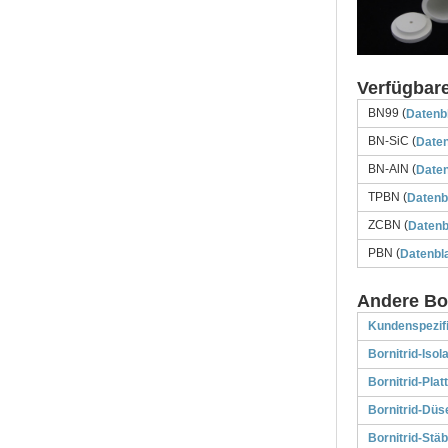
Verfügbare
BN99 (
Datenbl
BN-SiC (
Daten
BN-AlN (
Daten
TPBN (
Datenb
ZCBN (
Datenb
PBN (
Datenbla
Andere Bor
Kundenspezifi
Bornitrid-Isol
Bornitrid-Plat
Bornitrid-Düs
Bornitrid-Stä