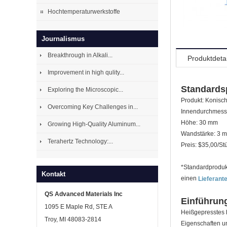
Hochtemperaturwerkstoffe
Journalismus
Breakthrough in Alkali...
Produktdetai
Improvement in high qulity...
Standardsp
Exploring the Microscopic...
Produkt: Konische
Overcoming Key Challenges in...
Innendurchmess
Höhe: 30 mm
Growing High-Quality Aluminum...
Wandstärke: 3 
Terahertz Technology:...
Preis: $35,00/St
*Standardprodukt
Kontakt
einen
Lieferante
QS Advanced Materials Inc
Einführung
1095 E Maple Rd, STE A
Heißgepresstes h
Troy, MI 48083-2814
Eigenschaften un