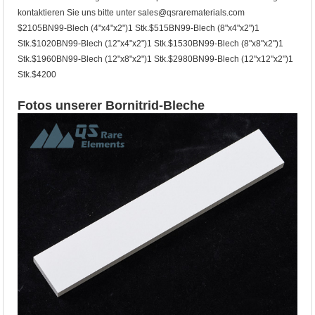
kontaktieren Sie uns bitte unter sales@qsrarematerials.com
$2105BN99-Blech (4"x4"x2")1 Stk.$515BN99-Blech (8"x4"x2")1
Stk.$1020BN99-Blech (12"x4"x2")1 Stk.$1530BN99-Blech (8"x8"x2")1
Stk.$1960BN99-Blech (12"x8"x2")1 Stk.$2980BN99-Blech (12"x12"x2")1
Stk.$4200
Fotos unserer Bornitrid-Bleche