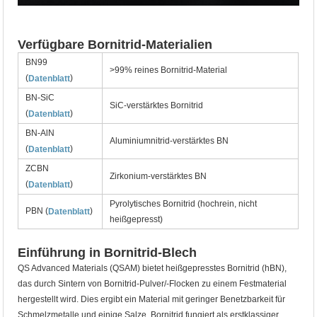
Verfügbare Bornitrid-Materialien
BN99
>99% reines Bornitrid-Material
(
)
Datenblatt
BN-SiC
SiC-verstärktes Bornitrid
(
)
Datenblatt
BN-AlN
Aluminiumnitrid-verstärktes BN
(
)
Datenblatt
ZCBN
Zirkonium-verstärktes BN
(
)
Datenblatt
Pyrolytisches Bornitrid (hochrein, nicht
PBN (
)
Datenblatt
heißgepresst)
Einführung in Bornitrid-Blech
QS Advanced Materials (QSAM) bietet heißgepresstes Bornitrid (hBN),
das durch Sintern von Bornitrid-Pulver/-Flocken zu einem Festmaterial
hergestellt wird. Dies ergibt ein Material mit geringer Benetzbarkeit für
Schmelzmetalle und einige Salze. Bornitrid fungiert als erstklassiger