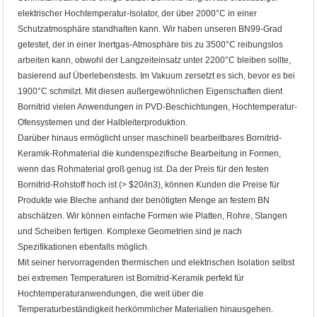
elektrischer Hochtemperatur-Isolator, der über 2000°C in einer
Schutzatmosphäre standhalten kann. Wir haben unseren BN99-Grad
getestet, der in einer Inertgas-Atmosphäre bis zu 3500°C reibungslos
arbeiten kann, obwohl der Langzeiteinsatz unter 2200°C bleiben sollte,
basierend auf Überlebenstests. Im Vakuum zersetzt es sich, bevor es bei
1900°C schmilzt. Mit diesen außergewöhnlichen Eigenschaften dient
Bornitrid vielen Anwendungen in PVD-Beschichtungen, Hochtemperatur-
Ofensystemen und der Halbleiterproduktion.
Darüber hinaus ermöglicht unser maschinell bearbeitbares Bornitrid-
Keramik-Rohmaterial die kundenspezifische Bearbeitung in Formen,
wenn das Rohmaterial groß genug ist. Da der Preis für den festen
Bornitrid-Rohstoff hoch ist (> $20/in3), können Kunden die Preise für
Produkte wie Bleche anhand der benötigten Menge an festem BN
abschätzen. Wir können einfache Formen wie Platten, Rohre, Stangen
und Scheiben fertigen. Komplexe Geometrien sind je nach
Spezifikationen ebenfalls möglich.
Mit seiner hervorragenden thermischen und elektrischen Isolation selbst
bei extremen Temperaturen ist Bornitrid-Keramik perfekt für
Hochtemperaturanwendungen, die weit über die
Temperaturbeständigkeit herkömmlicher Materialien hinausgehen.