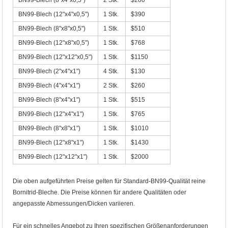
BN99-Blech (8"x4"x0,5")
2 Stk.
$260
BN99-Blech (12"x4"x0,5")
1 Stk.
$390
BN99-Blech (8"x8"x0,5")
1 Stk.
$510
BN99-Blech (12"x8"x0,5")
1 Stk.
$768
BN99-Blech (12"x12"x0,5")
1 Stk.
$1150
BN99-Blech (2"x4"x1")
4 Stk.
$130
BN99-Blech (4"x4"x1")
2 Stk.
$260
BN99-Blech (8"x4"x1")
1 Stk.
$515
BN99-Blech (12"x4"x1")
1 Stk.
$765
BN99-Blech (8"x8"x1")
1 Stk.
$1010
BN99-Blech (12"x8"x1")
1 Stk.
$1430
BN99-Blech (12"x12"x1")
1 Stk.
$2000
Die oben aufgeführten Preise gelten für Standard-BN99-Qualität reine
Bornitrid-Bleche. Die Preise können für andere Qualitäten oder
angepasste Abmessungen/Dicken variieren.
Für ein schnelles Angebot zu Ihren spezifischen Größenanforderungen