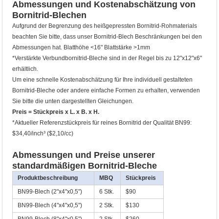
Abmessungen und Kostenabschätzung von
Bornitrid-Blechen
Aufgrund der Begrenzung des heißgepressten Bornitrid-Rohmaterials
beachten Sie bitte, dass unser Bornitrid-Blech Beschränkungen bei den
Abmessungen hat. Blatthöhe <16" Blattstärke >1mm
*Verstärkte Verbundbornitrid-Bleche sind in der Regel bis zu 12"x12"x6"
erhältlich.
Um eine schnelle Kostenabschätzung für Ihre individuell gestalteten
Bornitrid-Bleche oder andere einfache Formen zu erhalten, verwenden
Sie bitte die unten dargestellten Gleichungen.
Preis = Stückpreis x L. x B. x H.
*Aktueller Referenzstückpreis für reines Bornitrid der Qualität BN99:
$34,40/inch³ ($2,10/cc)
Abmessungen und Preise unserer
standardmäßigen Bornitrid-Bleche
Produktbeschreibung
MBQ
Stückpreis
BN99-Blech (2"x4"x0,5")
6 Stk.
$90
BN99-Blech (4"x4"x0,5")
2 Stk.
$130