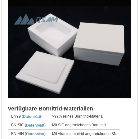
Verfügbare Bornitrid-Materialien
BN99 (
)
>99% reines Bornitrid-Material
Datenblatt
BN-SiC (
)
Mit SiC angereichertes Bornitrid
Datenblatt
BN-AlN (
)
Mit Aluminiumnitrid angereichertes BN
Datenblatt