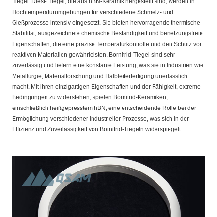
Tiegel. Diese Tiegel, die aus hBN-Keramik hergestellt sind, werden in
Hochtemperaturumgebungen für verschiedene Schmelz- und
Gießprozesse intensiv eingesetzt. Sie bieten hervorragende thermische
Stabilität, ausgezeichnete chemische Beständigkeit und benetzungsfreie
Eigenschaften, die eine präzise Temperaturkontrolle und den Schutz vor
reaktiven Materialien gewährleisten. Bornitrid-Tiegel sind sehr
zuverlässig und liefern eine konstante Leistung, was sie in Industrien wie
Metallurgie, Materialforschung und Halbleiterfertigung unerlässlich
macht. Mit ihren einzigartigen Eigenschaften und der Fähigkeit, extreme
Bedingungen zu widerstehen, spielen Bornitrid-Keramiken,
einschließlich heißgepresstem hBN, eine entscheidende Rolle bei der
Ermöglichung verschiedener industrieller Prozesse, was sich in der
Effizienz und Zuverlässigkeit von Bornitrid-Tiegeln widerspiegelt.