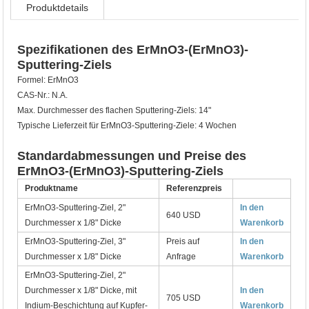
Produktdetails
Spezifikationen des ErMnO3-(ErMnO3)-
Sputtering-Ziels
Formel: ErMnO3
CAS-Nr.: N.A.
Max. Durchmesser des flachen Sputtering-Ziels: 14"
Typische Lieferzeit für ErMnO3-Sputtering-Ziele: 4 Wochen
Standardabmessungen und Preise des
ErMnO3-(ErMnO3)-Sputtering-Ziels
Produktname
Referenzpreis
ErMnO3-Sputtering-Ziel, 2"
In den
640 USD
Durchmesser x 1/8" Dicke
Warenkorb
ErMnO3-Sputtering-Ziel, 3"
Preis auf
In den
Durchmesser x 1/8" Dicke
Anfrage
Warenkorb
ErMnO3-Sputtering-Ziel, 2"
Durchmesser x 1/8" Dicke, mit
In den
705 USD
Indium-Beschichtung auf Kupfer-
Warenkorb