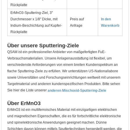
Rückplatte
ErMnO3-Sputtering-Ziel, 3"
Durchmesser x 1/8" Dicke, mit
Preis auf
In den
Indium-Beschichtung auf Kupfer-
Anfrage
Warenkorb
Rückplatte
Über unsere Sputtering-Ziele
QSAM ist ein professioneller Anbieter von maßgefertigten FuE-
Verbrauchsmaterialien. Unsere Anlagenausstattung ist flexibel, um
verschiedenste Anforderungen von einem breiten Kundenspektrum an
flache Sputtering-Ziele zu erfüllen. Wir unterstützen US-Nationallabore
sowie Universitäten und Forschungseinrichtungen weltweit mit unserem
Targetmaterial und anderen kundenspezifischen Produkten. Bitte sehen
Sie hier die Liste unserer
anderen Mischoxid-Sputtering-Ziele
Über ErMnO3
ErMnO3 ist ein multiferroisches Material mit einzigartigen elektrischen
und magnetischen Eigenschaften, die es für fortschrittliche elektronische
und spinelektronische Anwendungen geeignet machen. Dünne
Schichten davon können mittels Sputtertechniken hergestellt werden, die