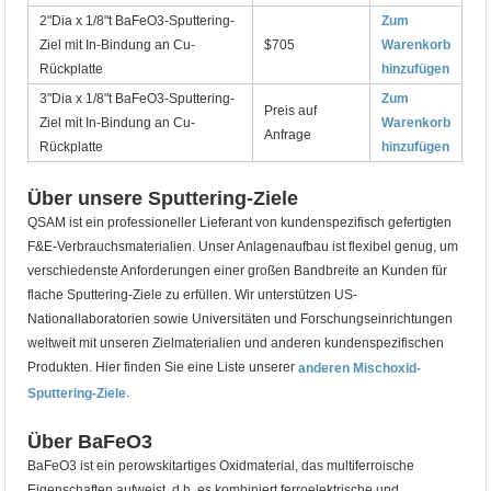
2"Dia x 1/8"t BaFeO3-Sputtering-
Zum
Ziel mit In-Bindung an Cu-
$705
Warenkorb
Rückplatte
hinzufügen
3"Dia x 1/8"t BaFeO3-Sputtering-
Zum
Preis auf
Ziel mit In-Bindung an Cu-
Warenkorb
Anfrage
Rückplatte
hinzufügen
Über unsere Sputtering-Ziele
QSAM ist ein professioneller Lieferant von kundenspezifisch gefertigten
F&E-Verbrauchsmaterialien. Unser Anlagenaufbau ist flexibel genug, um
verschiedenste Anforderungen einer großen Bandbreite an Kunden für
flache Sputtering-Ziele zu erfüllen. Wir unterstützen US-
Nationallaboratorien sowie Universitäten und Forschungseinrichtungen
weltweit mit unseren Zielmaterialien und anderen kundenspezifischen
Produkten. Hier finden Sie eine Liste unserer
anderen Mischoxid-
.
Sputtering-Ziele
Über BaFeO3
BaFeO3 ist ein perowskitartiges Oxidmaterial, das multiferroische
Eigenschaften aufweist, d.h. es kombiniert ferroelektrische und