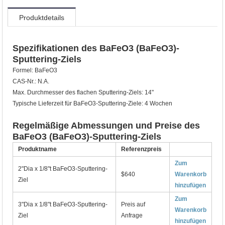
Produktdetails
Spezifikationen des BaFeO3 (BaFeO3)-
Sputtering-Ziels
Formel: BaFeO3
CAS-Nr.: N.A.
Max. Durchmesser des flachen Sputtering-Ziels: 14"
Typische Lieferzeit für BaFeO3-Sputtering-Ziele: 4 Wochen
Regelmäßige Abmessungen und Preise des
BaFeO3 (BaFeO3)-Sputtering-Ziels
Produktname
Referenzpreis
Zum
2"Dia x 1/8"t BaFeO3-Sputtering-
$640
Warenkorb
Ziel
hinzufügen
Zum
3"Dia x 1/8"t BaFeO3-Sputtering-
Preis auf
Warenkorb
Ziel
Anfrage
hinzufügen